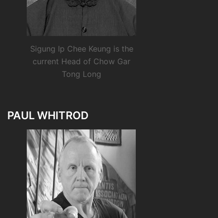
Sigung Ip Chee Keung is the
current Head of Chow Gar
Tong Long
PAUL WHITROD