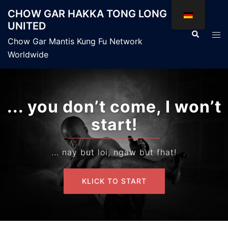
Zum
CHOW GAR HAKKA TONG LONG
Inhalt
UNITED
springen
Suche
Men
Chow Gar Mantis Kung Fu Network
ums
Worldwide
... you don’t come, I won’t
start!
... nay but loi, ngaw but fhat!
KLICK TO START