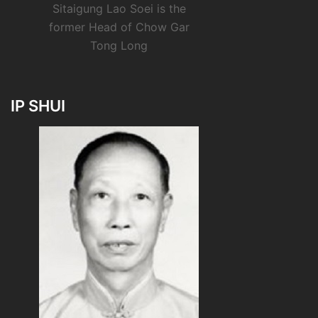
Sitaigung Lao Soei is the
former Head of Chow Gar
Tong Long
IP SHUI