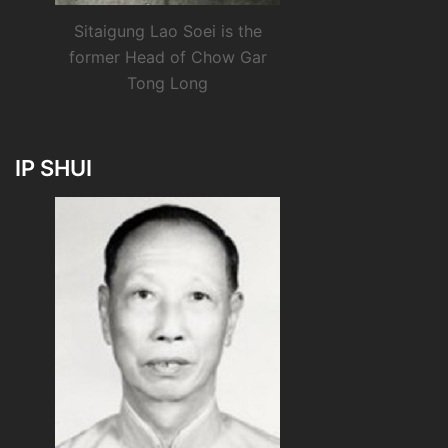
Sitaigung Lao Soei is the
former Head of Chow Gar
Tong Long
IP SHUI