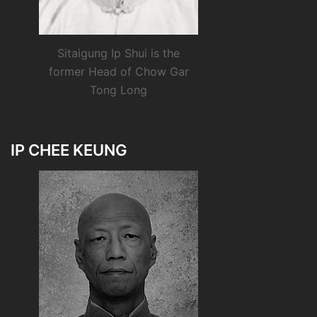
Sitaigung Ip Shui is the
former Head of Chow Gar
Tong Long
IP CHEE KEUNG