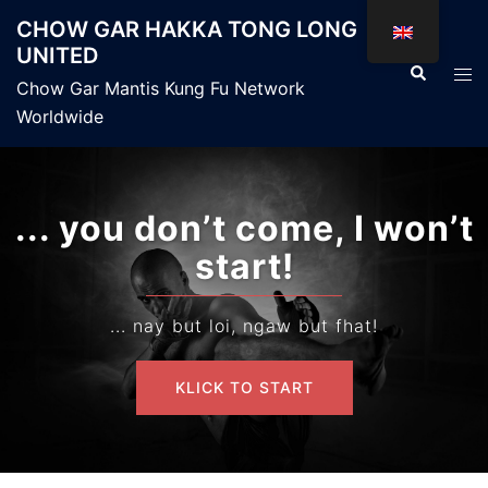
Skip
CHOW GAR HAKKA TONG LONG
to
UNITED
content
Search
Tog
Chow Gar Mantis Kung Fu Network
men
Worldwide
... you don’t come, I won’t
start!
... nay but loi, ngaw but fhat!
KLICK TO START