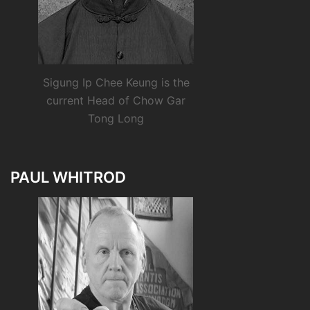
Sigung Ip Chee Keung is the
current Head of Chow Gar
Tong Long
PAUL WHITROD